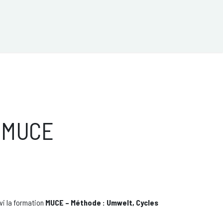
UR
Actualités
Qui sommes nous ?
Ressources
à MUCE
vi la formation
MUCE – Méthode : Umwelt, Cycles