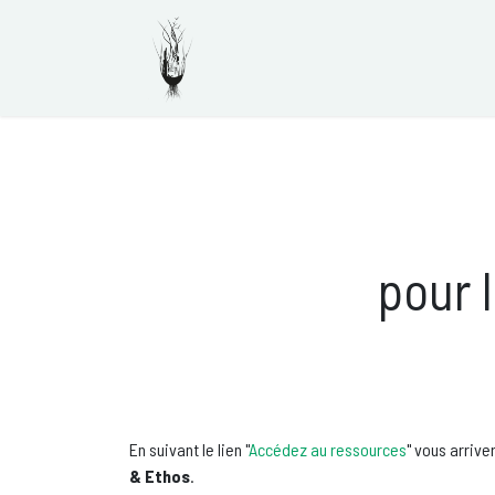
Se rendre au contenu
Accueil
Adhérer à Zoeto
pour 
En suivant le lien "
Accédez au ressources
" vous arriv
& Ethos
.