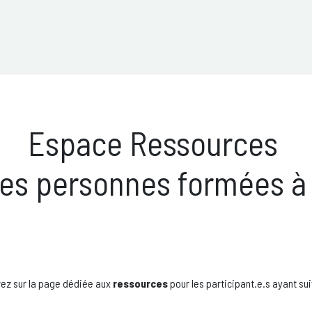
pie
Stages et formations
Nos projets
VIVANT FUT
Espace Ressources
les personnes formées 
erez sur la page dédiée aux
ressources
pour les participant.e.s ayant sui